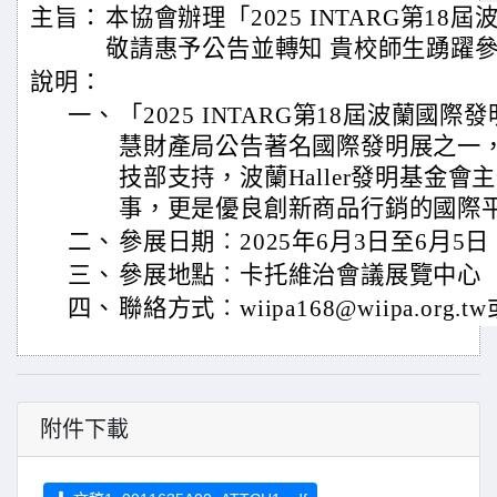
主旨：
本協會辦理「2025 INTARG第1
敬請惠予公告並轉知 貴校師生踴躍
說明：
一、
「2025 INTARG第18屆波蘭國
慧財產局公告著名國際發明展之一
技部支持，波蘭Haller發明基金
事，更是優良創新商品行銷的國際
二、
參展日期︰2025年6月3日至6月5日
三、
參展地點︰卡托維治會議展覽中心
四、
聯絡方式︰wiipa168@wiipa.org.t
附件下載