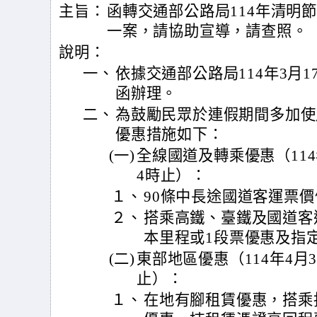
主旨：
函轉交通部公路局114年清明
一案，請協助宣導，請查照。
說明：
一、
依據交通部公路局114年3月17
函辦理。
二、
為鼓勵民眾於連假期間多加使
優惠措施如下：
(一)
全線國道及轉乘優惠（114年
4時止）：
１、
90條中長途國道客運票
２、
搭乘高鐵、臺鐵及國道客
本里程或1段票優惠及指
(二)
東部地區優惠（114年4月3
止）：
１、
在地有腳租賃優惠，搭乘